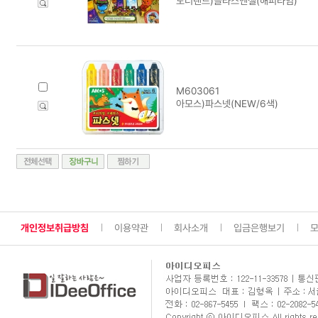
도너랜드)글라스엔젤(해피타임)
M603061
아모스)파스넷(NEW/6색)
개인정보취급방침
이용약관
회사소개
입금은행보기