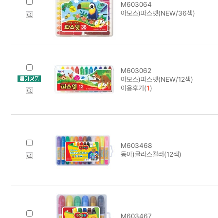
M603064
아모스)파스넷(NEW/36색)
M603062
아모스)파스넷(NEW/12색)
이용후기(
1
)
M603468
동아)글라스컬러(12색)
M603467