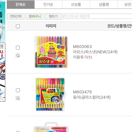
이미지
코드/상품명/
M603063
아모스)파스넷(NEW/24색)
이용후기(
1
)
M603479
동아)글라스컬러(24색)