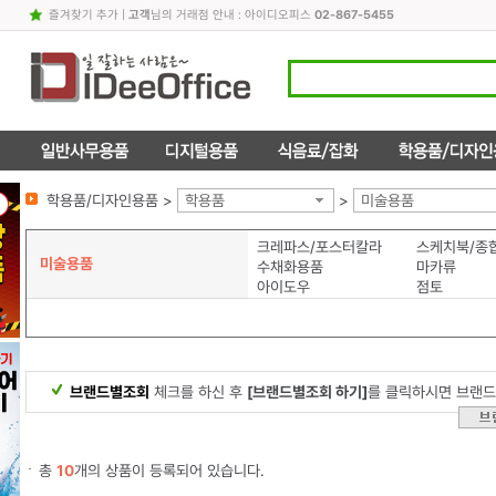
즐겨찾기 추가
|
고객
님의 거래점 안내 : 아이디오피스
02-867-5455
학용품/디자인용품 >
학용품
>
미술용품
크레파스/포스터칼라
스케치북/종
미술용품
수채화용품
마카류
아이도우
점토
브랜드별조회
체크를 하신 후
[브랜드별조회 하기]
를 클릭하시면 브랜드
총
10
개의 상품이 등록되어 있습니다.