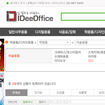
즐겨찾기 추가
|
고객
님의 거래점 안내 : 아이디오피스
02-867-5455
학용품/디자인용품 >
학용품
>
미술용품
크레파스/포스터칼라
스케치북/종
미술용품
수채화용품
마카류
아이도우
점토
총
28
개의 상품이 등록되어 있습니다.