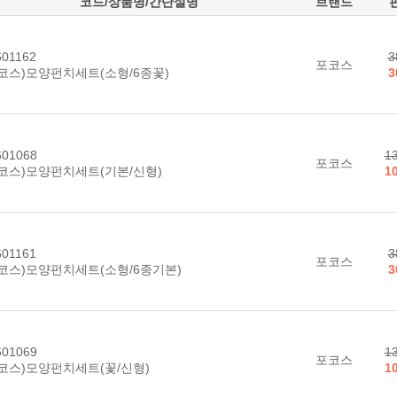
코드/상품명/간단설명
브랜드
01162
3
포코스
코스)모양펀치세트(소형/6종꽃)
3
01068
1
포코스
코스)모양펀치세트(기본/신형)
1
01161
3
포코스
코스)모양펀치세트(소형/6종기본)
3
01069
1
포코스
코스)모양펀치세트(꽃/신형)
1