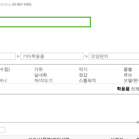
이디오피스
02-867-5455
>
기타학용품
>
모양펀치
수첩)
가위
악기
콜벨
실내화
장갑
큐브
머니
자/각도기
스톱워치
모델/완
학용품
전체