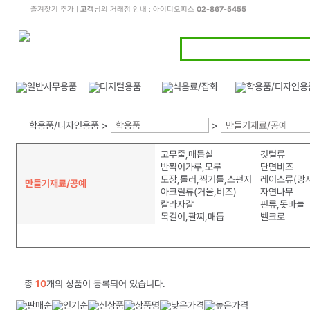
즐겨찾기 추가
|
고객
님의 거래점 안내 : 아이디오피스
02-867-5455
학용품/디자인용품 >
학용품
>
만들기재료/공예
고무줄,매듭실
깃털류
반짝이가루,모루
단면비즈
도장,롤러,찍기틀,스펀지
레이스류(망사
만들기재료/공예
아크릴류(거울,비즈)
자연나무
칼라자갈
핀류,돗바늘
목걸이,팔찌,매듭
벨크로
총
10
개의 상품이 등록되어 있습니다.