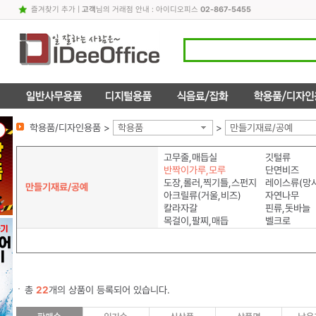
즐겨찾기 추가
|
고객
님의 거래점 안내 : 아이디오피스
02-867-5455
학용품/디자인용품 >
학용품
>
만들기재료/공예
고무줄,매듭실
깃털류
반짝이가루,모루
단면비즈
도장,롤러,찍기틀,스펀지
레이스류(망사
만들기재료/공예
아크릴류(거울,비즈)
자연나무
칼라자갈
핀류,돗바늘
목걸이,팔찌,매듭
벨크로
총
22
개의 상품이 등록되어 있습니다.