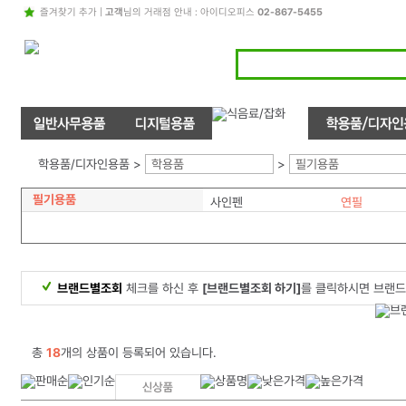
즐겨찾기 추가
|
고객
님의 거래점 안내 : 아이디오피스
02-867-5455
학용품/디자인용품 >
학용품
>
필기용품
필기용품
사인펜
연필
브랜드별조회
체크를 하신 후
[브랜드별조회 하기]
를 클릭하시면 브랜드
총
18
개의 상품이 등록되어 있습니다.