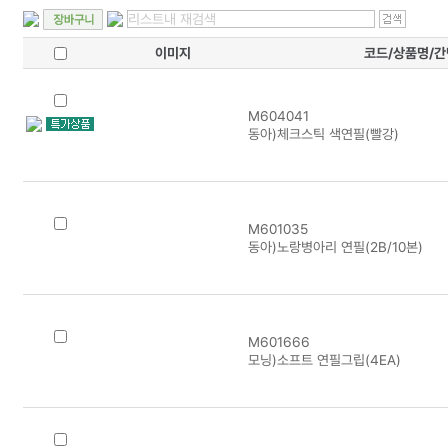
이미지
코드/상품명/
M604041
동아)체크스틱 색연필(빨강)
M601035
동아)노랑병아리 연필(2B/10본)
M601666
모닝)소프트 연필그립(4EA)