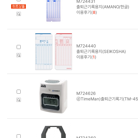
M724431
출퇴근기록용지(AMANO/한글)
이용후기(
8
)
M724440
출퇴근기록용지(SEIKOSHA)
이용후기(
1
)
M724626
ⓓTimeMan)출퇴근기록기(TM-450D
M724360