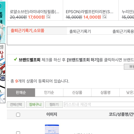
로얄소브린)라미네이팅필름(216*303)100mic-A4/100장
EPSON)라벨프린터리본(SS12K)백색/흑문자
누리안)계
20,400원
17,600원
16,000원
14,000원
15,00
출퇴근기록기,소모품
출퇴근기록기
출퇴근기록용
브랜드별조회
체크를 하신 후
[브랜드별조회 하기]
를 클릭하시면 브랜드
총
9
개의 상품이 등록되어 있습니다.
이미지
코드/상품명/