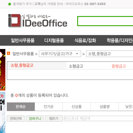
즐겨찾기 추가
|
고객
님의 거래점 안내 : 아이디오피스
02-867-5455
일반사무용품 >
사무기기/금고/가구
>
소형,중형금고
소형,중형금고
소형금고
중형금고
총
0
개의 상품이 등록되어 있습니다.