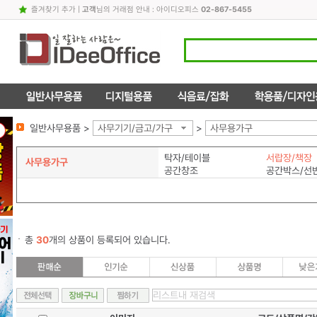
즐겨찾기 추가
|
고객
님의 거래점 안내 : 아이디오피스
02-867-5455
일반사무용품 >
사무기기/금고/가구
>
사무용가구
탁자/테이블
서랍장/책장
사무용가구
공간창조
공간박스/선
총
30
개의 상품이 등록되어 있습니다.