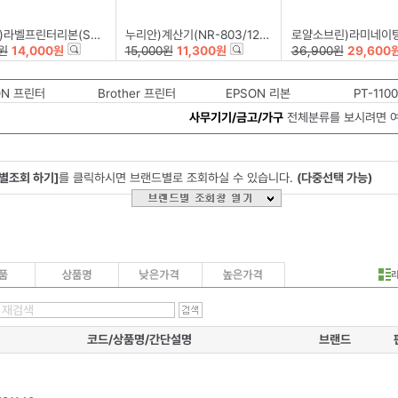
프린터리본(SS12K)백색/흑문자
누리안)계산기(NR-803/12자리)
로얄소브린)라미네이팅필름(303*426)100mic
0원
14,000원
15,000원
11,300원
36,900원
29,600
ON 프린터
Brother 프린터
EPSON 리본
사무기기/금고/가구
전체분류를 보시려면 
별조회 하기]
를 클릭하시면 브랜드별로 조회하실 수 있습니다.
(다중선택 가능)
코드/상품명/간단설명
브랜드