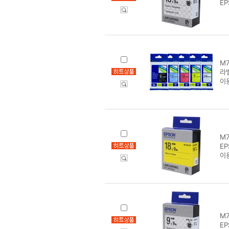
E
M7
라벨
이
M7
E
이
M7
E