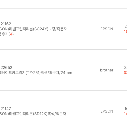
21162
2
PSON)라벨프린터리본(SC24Y)노랑/흑문자
EPSON
1
용후기(
4
)
22652
3
brother
벨테이프카트리지(TZ-251)백색/흑문자/24mm
3
21147
1
EPSON
PSON)라벨프린터리본(SD12K)흑색/백문자
1