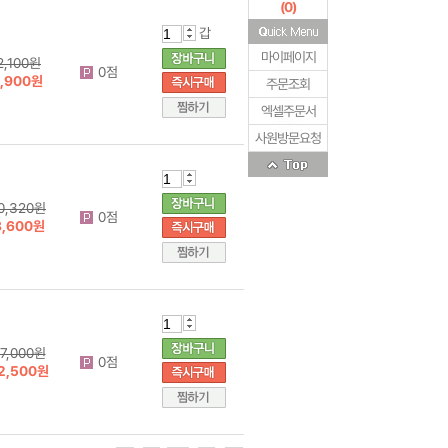
(
0
)
갑
마이페이지
2,100원
0점
1,900원
주문조회
엑셀주문서
사원방문요청
0,320원
0점
8,600원
7,000원
0점
2,500원