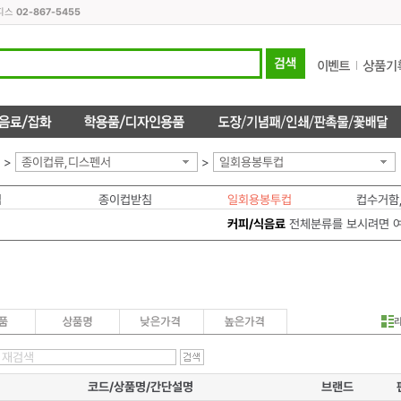
오피스
02-867-5455
>
종이컵류,디스펜서
>
일회용봉투컵
컵
종이컵받침
일회용봉투컵
컵수거함
커피/식음료
전체분류를 보시려면 
코드/상품명/간단설명
브랜드