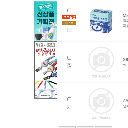
M8
일
이
G8
생
G8
생수