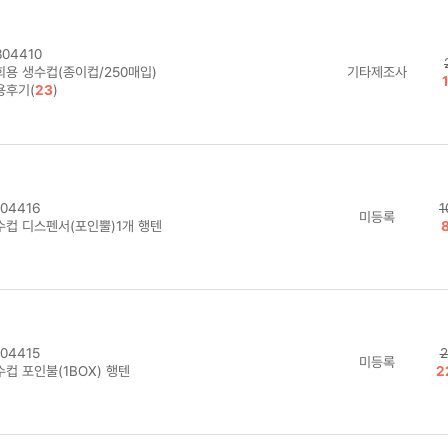
04410
회용 생수컵(종이컵/250매입)
기타제조사
용후기(
23
)
04416
1
미등록
수컵 디스펜서(포인뿔)1개 행텐
04415
2
미등록
컵 포인불(1BOX) 행텐
2