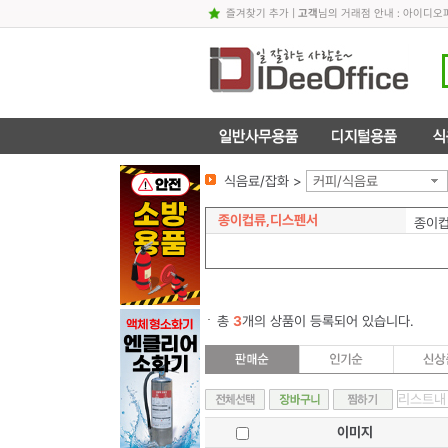
즐겨찾기 추가
|
고객
님의 거래점 안내 : 아이디
식음료/잡화 >
커피/식음료
종이컵류,디스펜서
종이
총
3
개의 상품이 등록되어 있습니다.
이미지