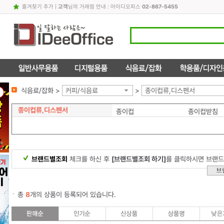
즐겨찾기 추가
|
고객
님의 거래점 안내 : 아이디오피스
02-867-5455
식음료/잡화 >
커피/식음료
>
종이컵류,디스펜서
종이컵류,디스펜서
종이컵
종이컵받침
브랜드별조회
체크를 하신 후
[브랜드별조회 하기]
를 클릭하시면 브랜드
총
8
개의 상품이 등록되어 있습니다.