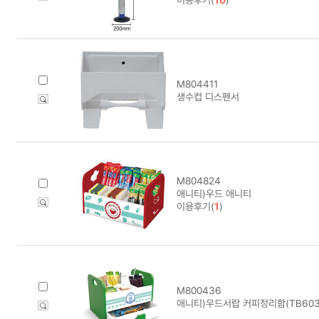
M804411
생수컵 디스펜서
M804824
애니티)우드 애니티
이용후기(
1
)
M800436
애니티)우드서랍 커피정리함(TB603