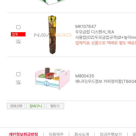
MK107647
두모금컵 디스펜서_1EA
사용컵(OZ)두모금컵규격(Ø×높이mm
업체직송 상품으로 택배로 별도 배송
M800435
애니티)우드점보 커피정리함(TB604
개인정보취급방침
이용약관
회사소개
입금은행보기