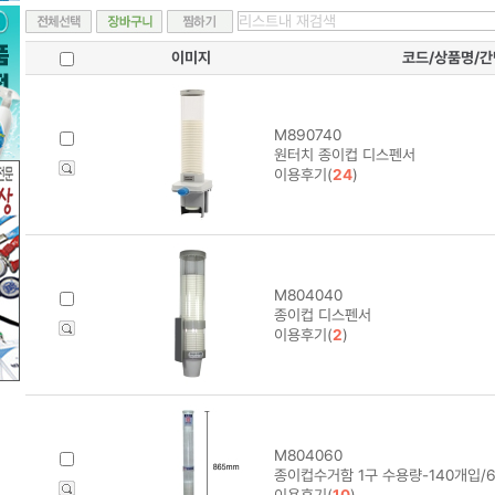
이미지
코드/상품명/
M890740
원터치 종이컵 디스펜서
이용후기(
24
)
M804040
종이컵 디스펜서
이용후기(
2
)
M804060
종이컵수거함 1구 수용량-140개입/6
이용후기(
10
)