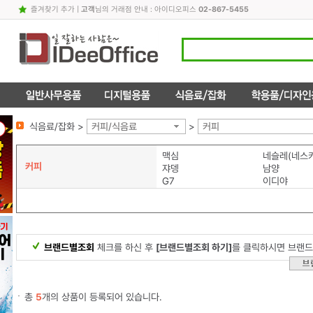
즐겨찾기 추가
|
고객
님의 거래점 안내 : 아이디오피스
02-867-5455
식음료/잡화 >
커피/식음료
>
커피
맥심
네슬레(네스
커피
쟈뎅
남양
G7
이디야
브랜드별조회
체크를 하신 후
[브랜드별조회 하기]
를 클릭하시면 브랜드
총
5
개의 상품이 등록되어 있습니다.