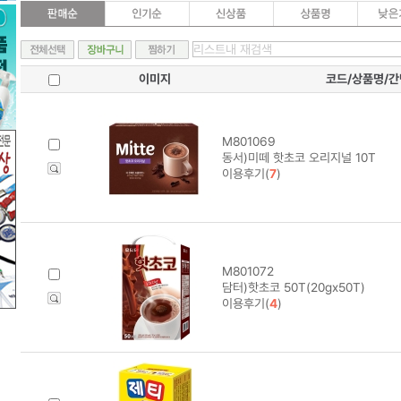
이미지
코드/상품명/
M801069
동서)미떼 핫초코 오리지널 10T
이용후기(
7
)
M801072
담터)핫초코 50T(20gx50T)
이용후기(
4
)