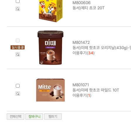
M800606
동서)제티 쵸코 20T
M801472
동서)미떼 핫초코 오리지날(430g)
이용후기(
34
)
M801071
동서)미떼 핫초코 마일드 10T
이용후기(
1
)