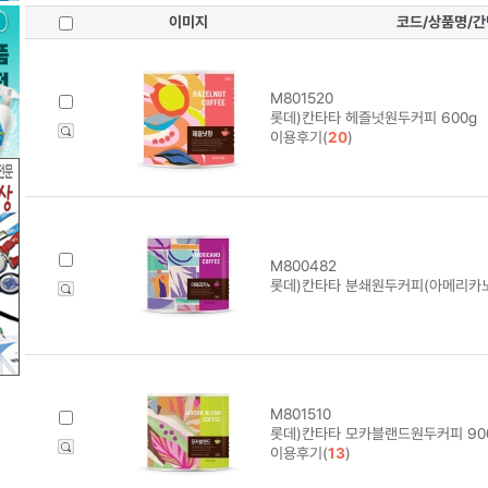
이미지
코드/상품명/
M801520
롯데)칸타타 헤즐넛원두커피 600g
이용후기(
20
)
M800482
롯데)칸타타 분쇄원두커피(아메리카노/
M801510
롯데)칸타타 모카블랜드원두커피 90
이용후기(
13
)