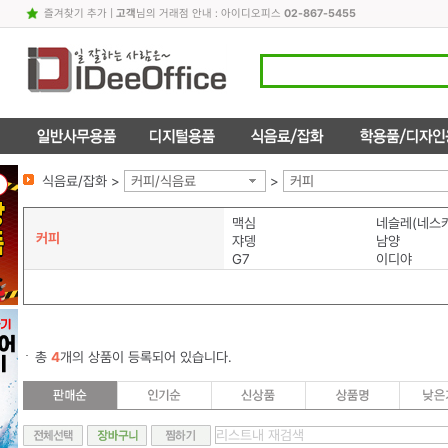
즐겨찾기 추가
|
고객
님의 거래점 안내 : 아이디오피스
02-867-5455
식음료/잡화 >
커피/식음료
>
커피
맥심
네슬레(네스
커피
쟈뎅
남양
G7
이디야
총
4
개의 상품이 등록되어 있습니다.