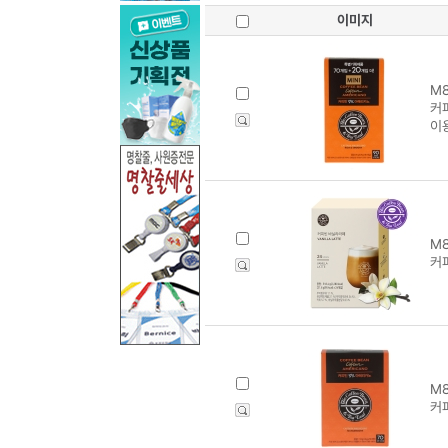
이미지
M8
커
이
M8
커
M8
커