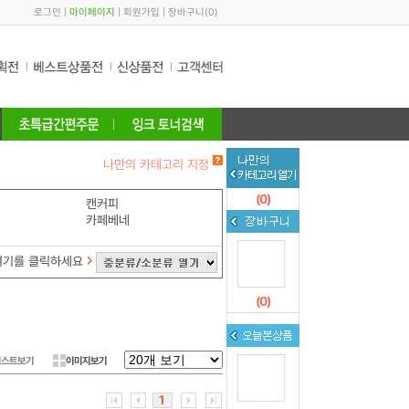
로그인
|
마이페이지
|
회원가입
|
장바구니
(
0
)
나만의 카테고리 지정
(
0
)
캔커피
카페베네
여기를 클릭하세요
(
0
)
리스트보기
이미지보기
1