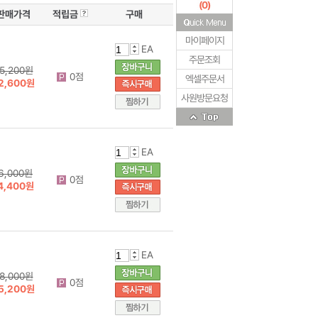
(
0
)
판매가격
적립금
구매
마이페이지
EA
주문조회
5,200원
0점
엑셀주문서
2,600원
사원방문요청
EA
6,000원
0점
4,400원
EA
8,000원
0점
5,200원