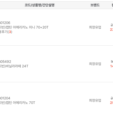
코드/상품명/간단설명
브랜드
01206
2
피빈)캡틴 아메리카노 미니 70+20T
희창유업
2
용후기(
3
)
05492
1
희창유업
피빈)바닐라라떼 24T
1
01204
2
희창유업
피빈)캡틴 아메리카노 70T
2