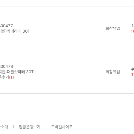
00477
1
희창유업
피빈)카페라떼 30T
1
00478
1
피빈)더블샷라떼 30T
희창유업
1
용후기(
1
)
사소개
입금은행보기
모바일사이트