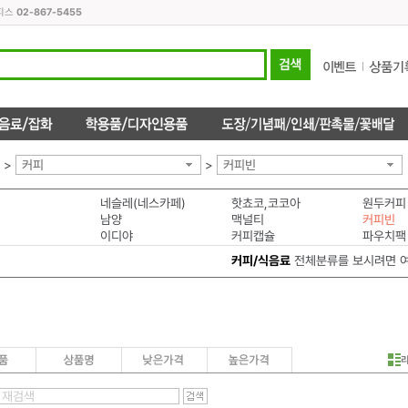
오피스
02-867-5455
>
커피
>
커피빈
네슬레(네스카페)
핫쵸코,코코아
원두커피
남양
맥널티
커피빈
이디야
커피캡슐
파우치팩
커피/식음료
전체분류를 보시려면 