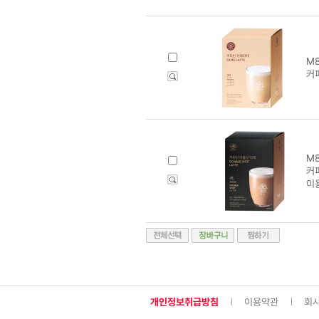
M8
커
M8
커
이
개인정보취급방침
이용약관
회