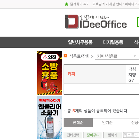
즐겨찾기 추가
|
고객
님의 거래점 안내 : 아이디
식음료/잡화 >
커피/식음료
맥심
커피
쟈뎅
G7
총
5
개의 상품이 등록되어 있습니다.