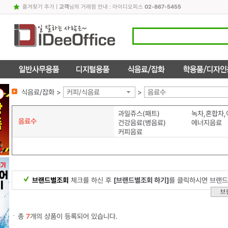
즐겨찾기 추가
|
고객
님의 거래점 안내 : 아이디오피스
02-867-5455
식음료/잡화 >
커피/식음료
>
음료수
과일쥬스(패트)
녹차,혼합차
음료수
건강음료(병음료)
에너지음료
커피음료
브랜드별조회
체크를 하신 후
[브랜드별조회 하기]
를 클릭하시면 브랜드
총
7
개의 상품이 등록되어 있습니다.