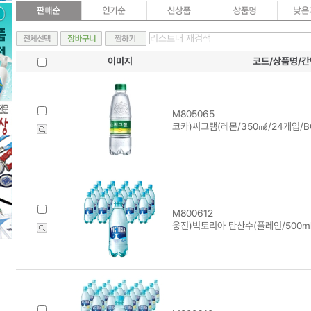
이미지
코드/상품명/
M805065
코카)씨그램(레몬/350㎖/24개입/B
M800612
웅진)빅토리아 탄산수(플레인/500ml