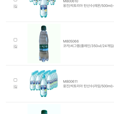
M800610
웅진)빅토리아 탄산수(레몬/500ml)
M805066
코카)씨그램(플레인/350㎖/24개입/
M800611
웅진)빅토리아 탄산수(라임/500ml)