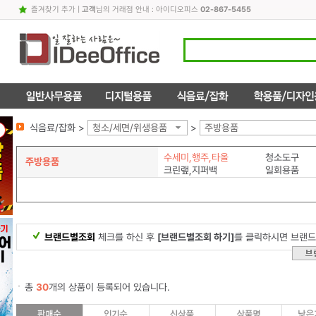
즐겨찾기 추가
|
고객
님의 거래점 안내 : 아이디오피스
02-867-5455
식음료/잡화 >
청소/세면/위생용품
>
주방용품
수세미,행주,타올
청소도구
주방용품
크린랲,지퍼백
일회용품
브랜드별조회
체크를 하신 후
[브랜드별조회 하기]
를 클릭하시면 브랜드
총
30
개의 상품이 등록되어 있습니다.