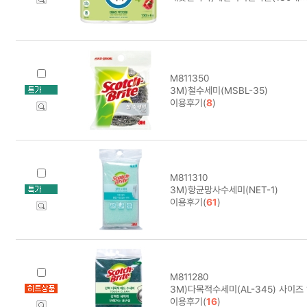
M811350
3M)철수세미(MSBL-35)
이용후기(
8
)
M811310
3M)항균망사수세미(NET-1)
이용후기(
61
)
M811280
3M)다목적수세미(AL-345) 사이즈 
이용후기(
16
)