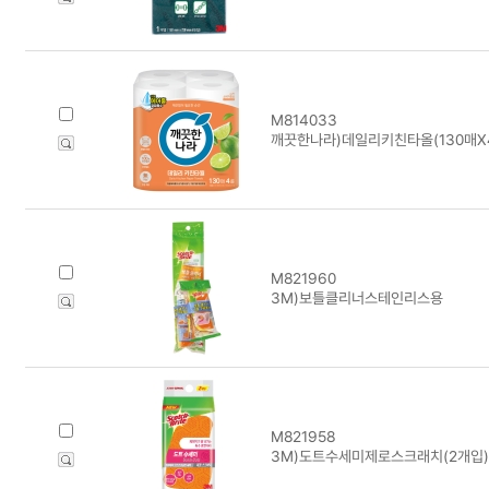
M814033
깨끗한나라)데일리키친타올(130매X
M821960
3M)보틀클리너스테인리스용
M821958
3M)도트수세미제로스크래치(2개입)