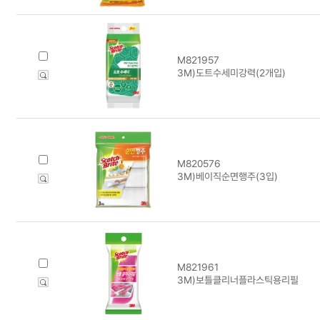
M821957
3M)도트수세미강력(2개입)
M820576
3M)베이직순면행주(3입)
M821961
3M)보틀클리너플라스틱용리필