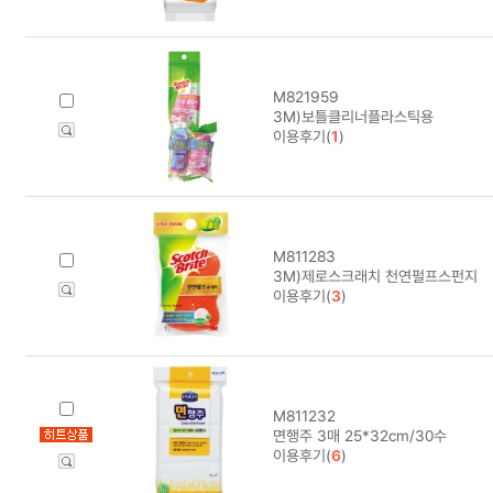
M821959
3M)보틀클리너플라스틱용
이용후기(
1
)
M811283
3M)제로스크래치 천연펄프스펀지
이용후기(
3
)
M811232
면행주 3매 25*32cm/30수
이용후기(
6
)