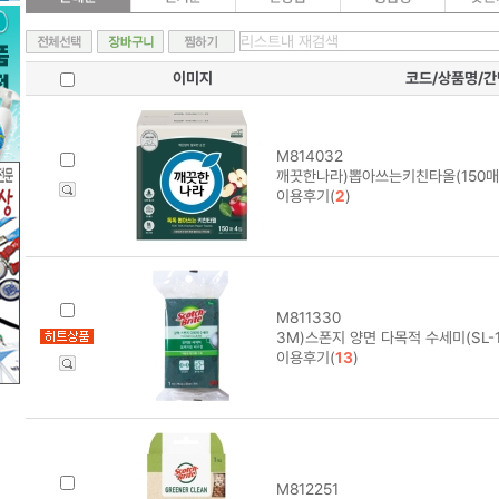
이미지
코드/상품명/
M814032
깨끗한나라)뽑아쓰는키친타올(150매
이용후기(
2
)
M811330
3M)스폰지 양면 다목적 수세미(SL-1
이용후기(
13
)
M812251