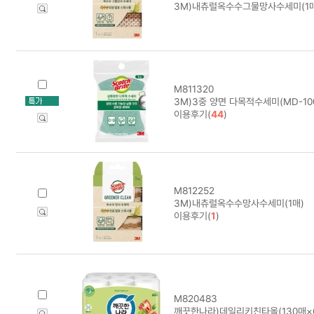
3M)내츄럴옥수수그물망사수세미(1매
M811320
3M)3중 양면 다목적수세미(MD-10
이용후기(
44
)
M812252
3M)내츄럴옥수수망사수세미(1매)
이용후기(
1
)
M820483
깨끗한나라)데일리키친타올(130매×