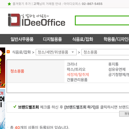
즐겨찾기 추가
|
고객
님의 거래점 안내 : 아이디오피스
02-867-5455
식음료/잡화 >
청소/세면/위생용품
>
청소용품
크리너
휴지통
락스/트리오
섬유유연제
청소용품
세정제/탈취제
공기청향제/
건물관리용품
브랜드별조회
체크를 하신 후
[브랜드별조회 하기]
를 클릭하시면 브랜드
총
40
개의 상품이 등록되어 있습니다.