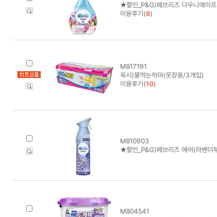
★할인_P&G)페브리즈 다우니에이프
이용후기(
8
)
M817191
옥시)물먹는하마(옷장용/3개입)
이용후기(
10
)
M810903
★할인_P&G)페브리즈 에어(라벤더부케
M804541