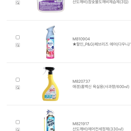
산도깨비)참숯물도깨비제습제(3입)
M810904
★할인_P&G)페브리즈 에어(다우니/1
M820737
애경)홈백신 욕실용(사과향/600㎖)
M821917
산도깨비)에어컨세정제(330㎖)