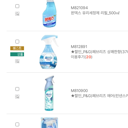
M821094
윈덱스 유리세정제 리필_500㎖
M812891
★할인_P&G)페브리즈 상쾌한향(37
이용후기(
20
)
M810900
★할인_P&G)페브리즈 에어(린넨스카이