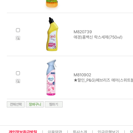
M820739
애경)홈백신 락스세제(750㎖)
M810902
★할인_P&G)페브리즈 에어(스위트블
개인정보취급방침
이용약관
회사소개
입금은행보기