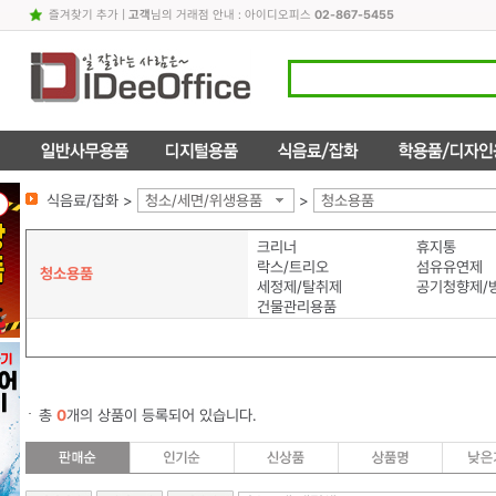
즐겨찾기 추가
|
고객
님의 거래점 안내 : 아이디오피스
02-867-5455
식음료/잡화 >
청소/세면/위생용품
>
청소용품
크리너
휴지통
락스/트리오
섬유유연제
청소용품
세정제/탈취제
공기청향제/
건물관리용품
총
0
개의 상품이 등록되어 있습니다.