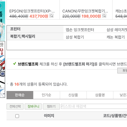
EPSON)잉크젯프린터(XP-15010)
CANON)무한잉크젯복합기(G3915)
캐논)초소형
486,400원
437,700원
220,000원
198,000원
548,9
프린터
엡손 잉크젯프린터
삼성 레이저
복합기,팩시밀리
삼성 복합기
캐논 복합기
브랜드별조회
체크를 하신 후
[브랜드별조회 하기]
를 클릭하시면 브랜드
총
16
개의 상품이 등록되어 있습니다.
이미지
코드/상품명/