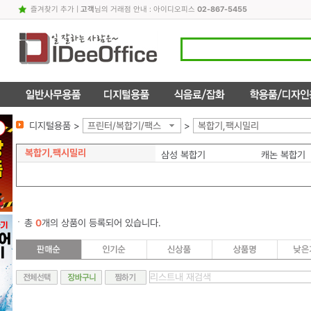
즐겨찾기 추가
|
고객
님의 거래점 안내 : 아이디오피스
02-867-5455
디지털용품 >
프린터/복합기/팩스
>
복합기,팩시밀리
복합기,팩시밀리
삼성 복합기
캐논 복합기
총
0
개의 상품이 등록되어 있습니다.