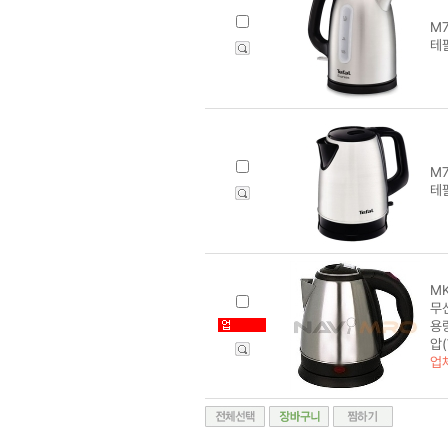
M7
테
M7
테
MK
무
용량
압(
업