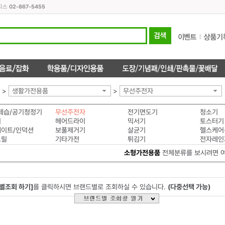
오피스
02-867-5455
>
생활가전용품
>
무선주전자
제습/공기청정기
무선주전자
전기면도기
청소기
미
헤어드라이
믹서기
토스터기
이트/인덕션
보풀제거기
살균기
헬스케어
그릴
기타가전
튀김기
전자레인
소형가전용품
전체분류를 보시려면 
별조회 하기]
를 클릭하시면 브랜드별로 조회하실 수 있습니다.
(다중선택 가능)