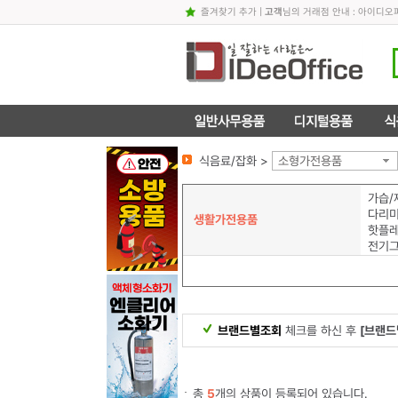
즐겨찾기 추가
|
고객
님의 거래점 안내 : 아이디
식음료/잡화 >
소형가전용품
가습/
다리
생활가전용품
핫플레
전기
브랜드별조회
체크를 하신 후
[브랜드
총
5
개의 상품이 등록되어 있습니다.