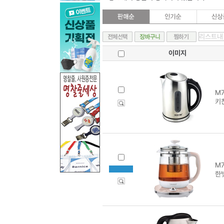
이미지
M7
키
M7
한