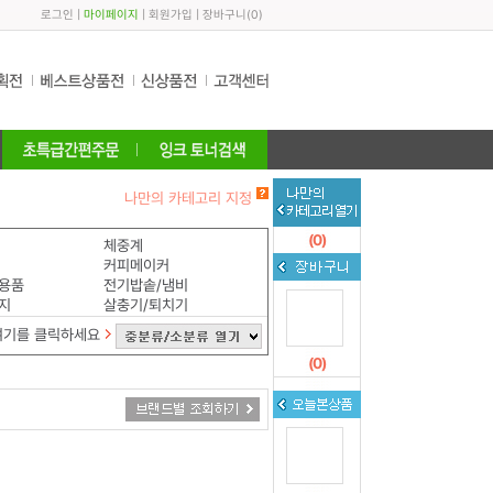
로그인
|
마이페이지
|
회원가입
|
장바구니
(
0
)
나만의 카테고리 지정
(
0
)
체중계
커피메이커
용품
전기밥솥/냄비
지
살충기/퇴치기
여기를 클릭하세요
(
0
)