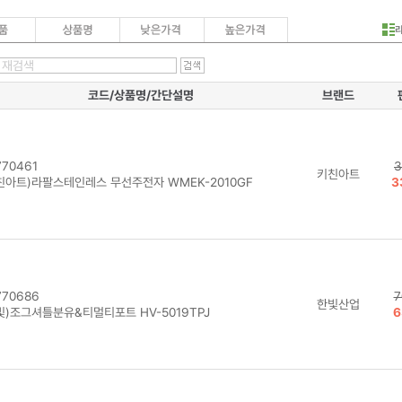
코드/상품명/간단설명
브랜드
70461
3
키친아트
친아트)라팔스테인레스 무선주전자 WMEK-2010GF
3
70686
7
한빛산업
빛)조그셔틀분유&티멀티포트 HV-5019TPJ
6