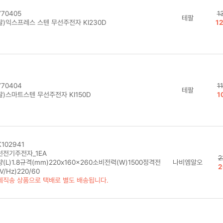
70405
1
테팔
팔)익스프레스 스텐 무선주전자 KI230D
1
70404
1
테팔
팔)스마트스텐 무선주전자 KI150D
1
102941
선전기주전자_1EA
2
(L)1.8규격(mm)220x160x260소비전력(W)1500정격전
나비엠알오
2
V/Hz)220/60
체직송 상품으로 택배로 별도 배송됩니다.