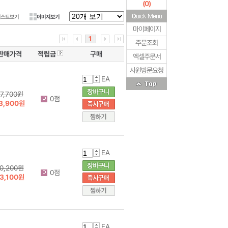
(
0
)
리스트보기
이미지보기
마이페이지
1
주문조회
판매가격
적립금
구매
엑셀주문서
사원방문요청
EA
7,700원
0점
3,900원
EA
0,200원
0점
3,100원
EA