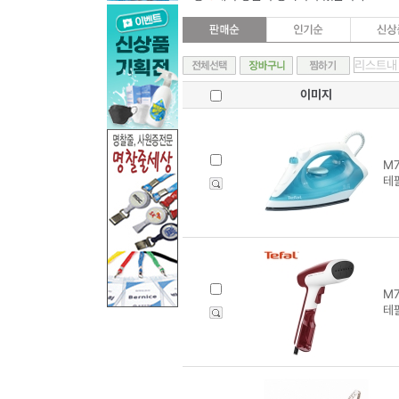
이미지
M7
테
M7
테팔