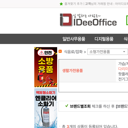
즐겨찾기 추가
|
고객
님의 거래점 안내 : 아이디
식음료/잡화 >
소형가전용품
가습/
다리
생활가전용품
핫플레
전기
브랜드별조회
체크를 하신 후
[브랜드
총
3
개의 상품이 등록되어 있습니다.