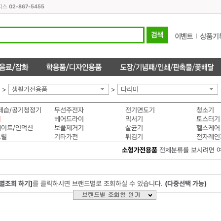
오피스
02-867-5455
>
생활가전용품
>
다리미
제습/공기청정기
무선주전자
전기면도기
청소기
미
헤어드라이
믹서기
토스터기
이트/인덕션
보풀제거기
살균기
헬스케어
그릴
기타가전
튀김기
전자레인
소형가전용품
전체분류를 보시려면 
별조회 하기]
를 클릭하시면 브랜드별로 조회하실 수 있습니다.
(다중선택 가능)