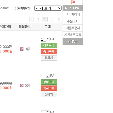
(
0
)
리스트보기
이미지보기
마이페이지
1
주문조회
판매가격
적립금
구매
엑셀주문서
사원방문요청
EA
2,000원
0점
3,000원
EA
9,000원
0점
0,000원
EA