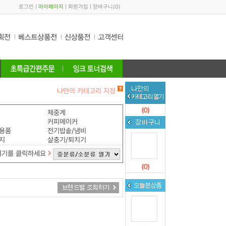
로그인
|
마이페이지
|
회원가입
|
장바구니
(
0
)
나만의 카테고리 지정
(
0
)
체중계
커피메이커
용품
전기밥솥/냄비
지
살충기/퇴치기
여기를 클릭하세요
(
0
)