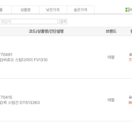
코드/상품명/간단설명
브랜드
70491
8
테팔
팔)버츄오 스팀다리미 FV1310
7
70415
9
테팔
)퀵 스팀건 DT6132K0
9