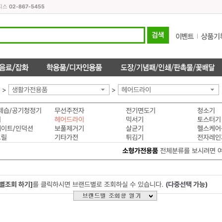
오피스
02-867-5455
>
생활가전용품
>
헤어드라이
제습/공기청정기
무선주전자
전기면도기
청소기
미
헤어드라이
믹서기
토스터기
이트/인덕션
보풀제거기
살균기
헬스케어
그릴
기타가전
튀김기
전자레인
소형가전용품
전체분류를 보시려면 
별조회 하기]
를 클릭하시면 브랜드별로 조회하실 수 있습니다.
(다중선택 가능)