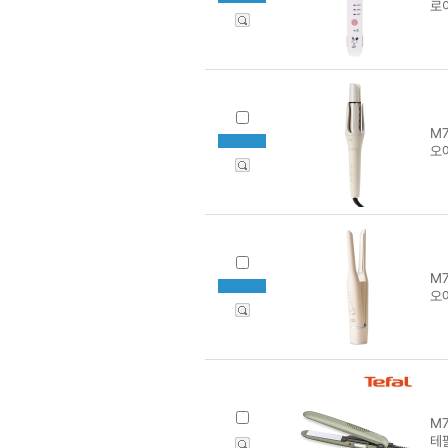
로
M7
오
M7
오아
M7
테