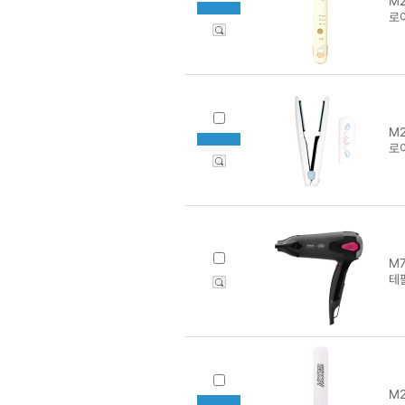
M2
로
M2
로
M7
테
M2