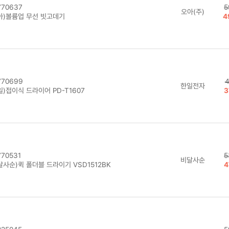
70637
5
오아(주)
아)볼륨업 무선 빗고데기
4
70699
4
한일전자
)접이식 드라이어 PD-T1607
3
70531
5
비달사순
달사순)퀵 폴더블 드라이기 VSD1512BK
4