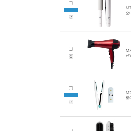
M7
오
M7
신일
M2
로