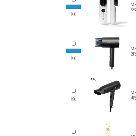
M7
오
M7
한일
M7
비