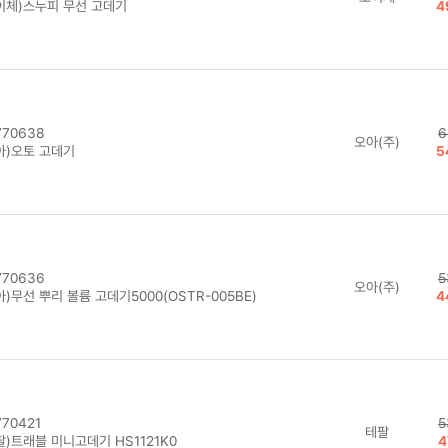
이체)스누피 무선 고데기
4
70638
6
오아(주)
아)오토 고데기
5
70636
5
오아(주)
)무선 뿌리 볼륨 고데기5000(OSTR-005BE)
4
70421
5
테팔
팔)트래블 미니고데기 HS1121K0
4