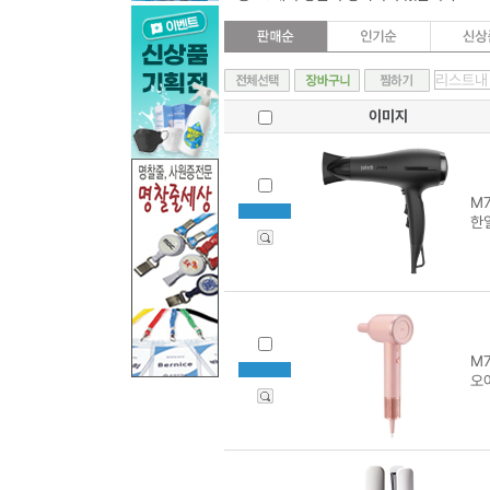
이미지
M7
한
M7
오