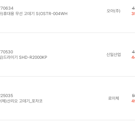
70634
4
오아(주)
아)휴대용 무선 고데기 S(OSTR-004WH
3
70530
4
신일산업
)드라이기 SHD-R2000KP
4
25035
5
로이체
이체)산리오 고데기_포차코
4