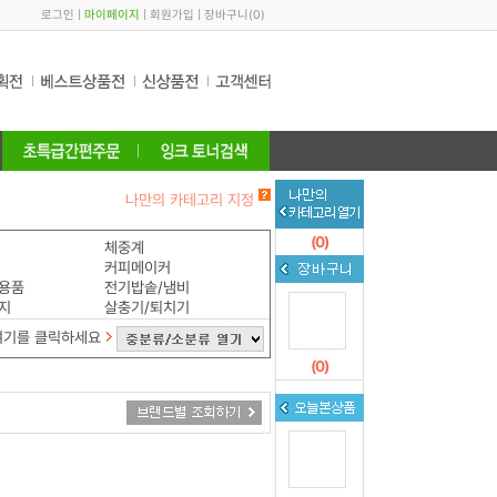
로그인
|
마이페이지
|
회원가입
|
장바구니
(
0
)
나만의 카테고리 지정
(
0
)
체중계
커피메이커
용품
전기밥솥/냄비
지
살충기/퇴치기
여기를 클릭하세요
(
0
)