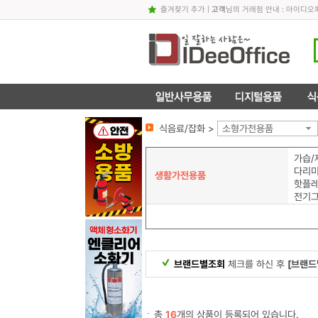
즐겨찾기 추가
|
고객
님의 거래점 안내 : 아이디
식음료/잡화 >
소형가전용품
가습/
다리
생활가전용품
핫플레
전기
브랜드별조회
체크를 하신 후
[브랜드
총
16
개의 상품이 등록되어 있습니다.