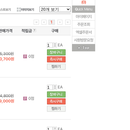
(
0
)
리스트보기
이미지보기
마이페이지
1
주문조회
판매가격
적립금
구매
엑셀주문서
사원방문요청
EA
5,300원
0점
0,700원
EA
4,800원
0점
9,000원
EA