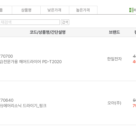
코드/상품명/간단설명
브랜드
70700
4
한일전자
일)전문가용 헤어드라이어 PD-T2020
4
70640
9
오아(주)
아)에어리소닉 드라이기_핑크
7