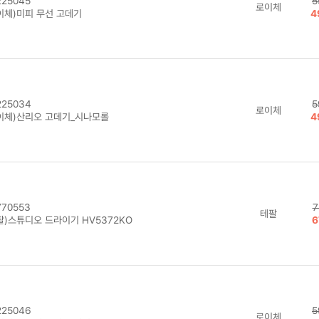
25045
5
로이체
이체)미피 무선 고데기
4
25034
5
로이체
이체)산리오 고데기_시나모롤
4
70553
7
테팔
팔)스튜디오 드라이기 HV5372KO
6
25046
5
로이체