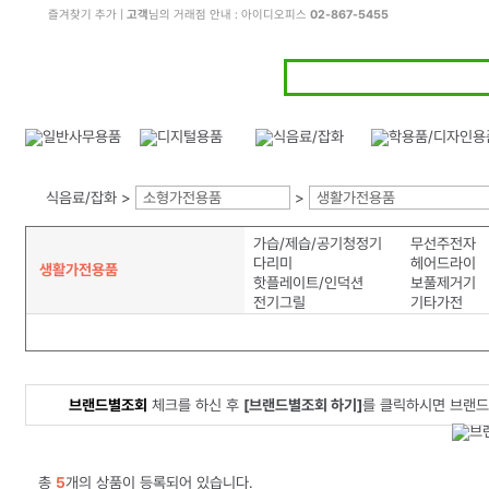
즐겨찾기 추가
|
고객
님의 거래점 안내 : 아이디오피스
02-867-5455
식음료/잡화 >
소형가전용품
>
생활가전용품
가습/제습/공기청정기
무선주전자
다리미
헤어드라이
생활가전용품
핫플레이트/인덕션
보풀제거기
전기그릴
기타가전
브랜드별조회
체크를 하신 후
[브랜드별조회 하기]
를 클릭하시면 브랜드
총
5
개의 상품이 등록되어 있습니다.