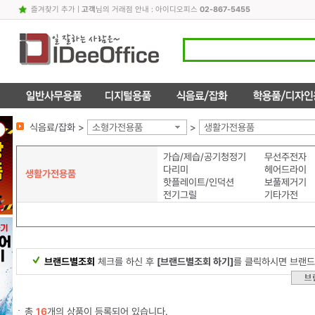
즐겨찾기 추가
|
고객
님의 거래점 안내 : 아이디오피스
02-867-5455
식음료/잡화 >
소형가전용품
>
생활가전용품
가습/제습/공기청정기
무선주전자
다리미
헤어드라이
생활가전용품
핫플레이트/인덕션
보풀제거기
전기그릴
기타가전
브랜드별조회
체크를 하신 후
[브랜드별조회 하기]
를 클릭하시면 브랜드
총
16
개의 상품이 등록되어 있습니다.