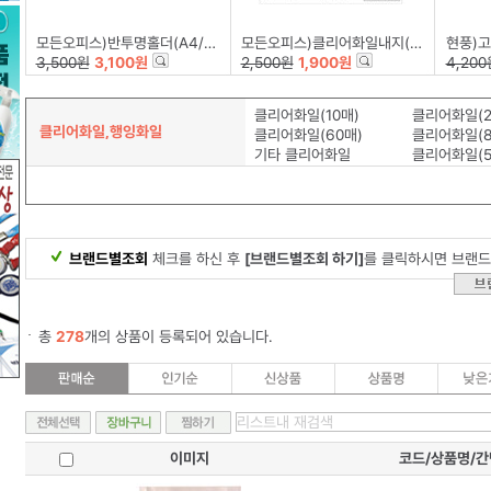
모든오피스)반투명홀더(A4/투명)-팩(10개입)
모든오피스)클리어화일내지(A4/20매)
현풍)고투명
3,500원
3,100원
2,500원
1,900원
4,200
클리어화일(10매)
클리어화일(2
클리어화일,행잉화일
클리어화일(60매)
클리어화일(8
기타 클리어화일
클리어화일(5
브랜드별조회
체크를 하신 후
[브랜드별조회 하기]
를 클릭하시면 브랜드
총
278
개의 상품이 등록되어 있습니다.
이미지
코드/상품명/