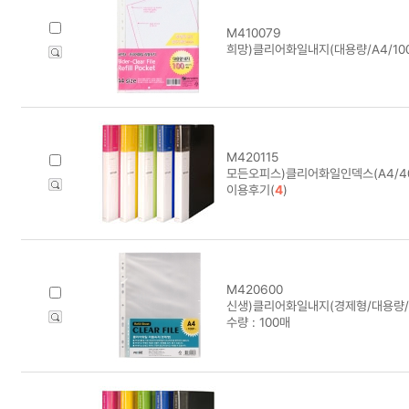
M410079
희망)클리어화일내지(대용량/A4/100
M420115
모든오피스)클리어화일인덱스(A4/4
이용후기(
4
)
M420600
신생)클리어화일내지(경제형/대용량/A4/
수량 : 100매