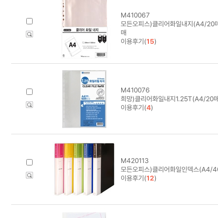
M410067
모든오피스)클리어화일내지(A4/20매) 
매
이용후기(
15
)
M410076
희망)클리어화일내지1.25T(A4/20매
이용후기(
4
)
M420113
모든오피스)클리어화일인덱스(A4/4
이용후기(
12
)