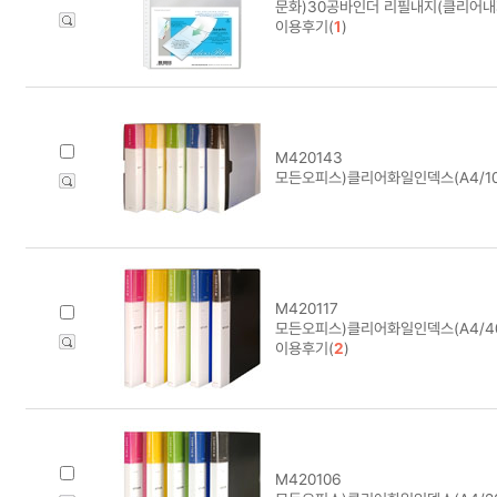
문화)30공바인더 리필내지(클리어내지/A
이용후기(
1
)
M420143
모든오피스)클리어화일인덱스(A4/10
M420117
모든오피스)클리어화일인덱스(A4/4
이용후기(
2
)
M420106