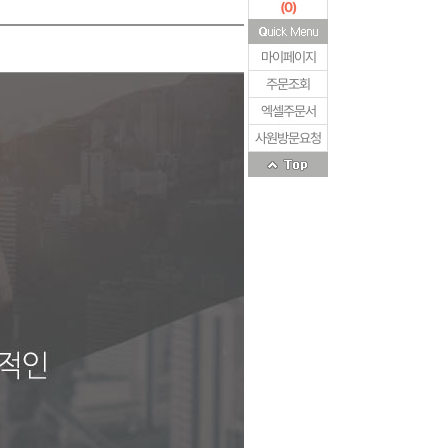
(
0
)
마이페이지
주문조회
엑셀주문서
사원방문요청