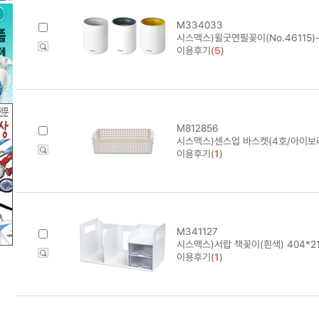
M334033
시스맥스)윌굿연필꽂이(No.46115
이용후기(
5
)
M812856
시스맥스)센스업 바스켓(4호/아이보리)
이용후기(
1
)
M341127
시스맥스)서랍 책꽂이(흰색) 404*2
이용후기(
1
)