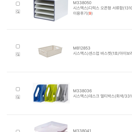
M338050
시스맥스)디럭스 오픈형 서류함(131
이용후기(
9
)
M812853
시스맥스)센스업 바스켓(1호/아이보리)
M338036
시스맥스)데스크 멀티박스(회색/33104
M338041