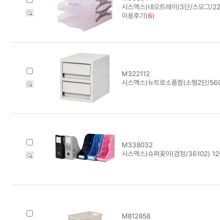
시스맥스)네오트레이(3단/스모그/221
이용후기(
6
)
M322112
시스맥스)뉴트로소품함(소형2단/560
M338032
시스맥스)슈퍼꽂이(검정/36102) 12
M812858